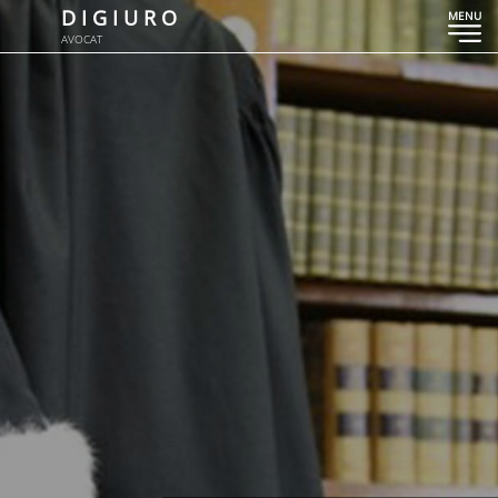
D I G I U R O
MENU
AVOCAT