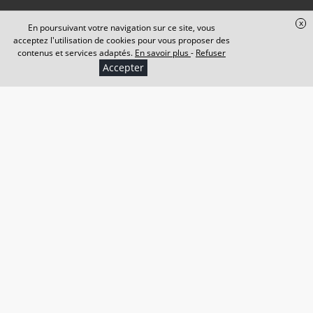
x
En poursuivant votre navigation sur ce site, vous
CONTACTEZ-NOUS
acceptez l'utilisation de cookies pour vous proposer des
contenus et services adaptés.
En savoir plus
-
Refuser
Accepter
+
−