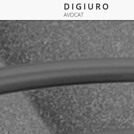
D I G I U R O
AVOCAT